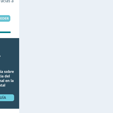
racias a
ía sobre
ia del
al en la
tal