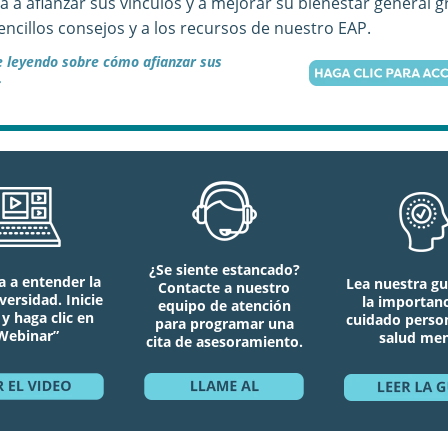
 a afianzar sus vínculos y a mejorar su bienestar general g
encillos consejos y a los recursos de nuestro EAP.
 leyendo sobre cómo afianzar sus
:
¿Se siente estancado?
 a entender la
Lea nuestra gu
Contacte a nuestro
ersidad. Inicie
la importanc
equipo de atención
 y haga clic en
cuidado person
para programar una
Webinar”
salud men
cita de asesoramiento.