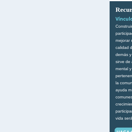
Recur
Víncul
Construi
particip
mejorar 
calidad 
demás y 
sirve de
mental y
pertene
la comun
ayuda mu
comunes,
crecimien
participa
vida ser