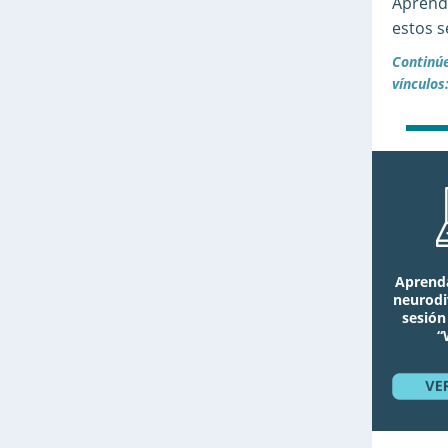
Aprenda
estos s
Continúe
vínculos
Aprenda
neurodiv
sesión
“