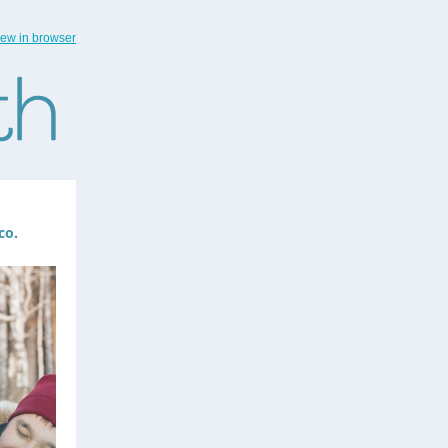
iew in browser
co.