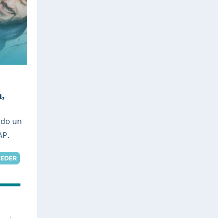
a,
ndo un
AP.