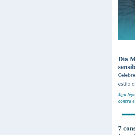
Día M
sensi
Celebre
estilo 
Siga ley
contra 
7 con